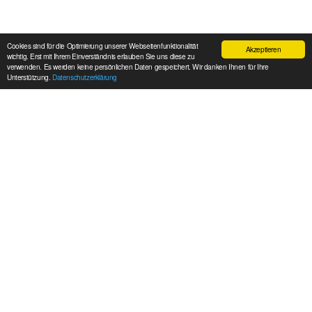
Cookies sind für die Optimierung unserer Webseitenfunktionalität
Akzeptieren
wichtig. Erst mit Ihrem Einverständnis erlauben Sie uns diese zu
verwenden. Es werden keine persönlichen Daten gespeichert. Wir danken Ihnen für Ihre
Unterstützung.
Datenschutzerklärung