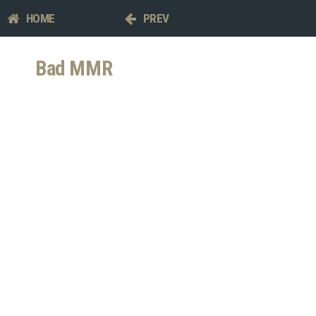
HOME
PREV
Bad MMR