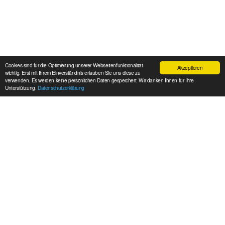
Cookies sind für die Optimierung unserer Webseitenfunktionalität
Akzeptieren
wichtig. Erst mit Ihrem Einverständnis erlauben Sie uns diese zu
verwenden. Es werden keine persönlichen Daten gespeichert. Wir danken Ihnen für Ihre
Unterstützung.
Datenschutzerklärung